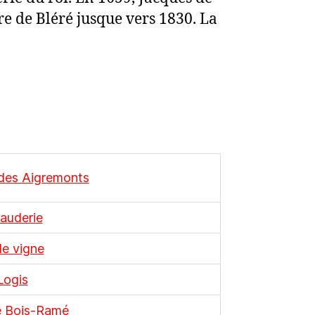
rre de Bléré jusque vers 1830. La
 des Aigremonts
auderie
de vigne
Logis
de Bois-Ramé