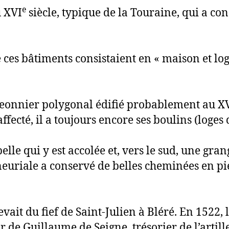
e
u XVI
siècle, typique de la Touraine, qui a co
e ces bâtiments consistaient en « maison et l
igeonnier polygonal édifié probablement au X
affecté, il a toujours encore ses boulins (loge
lle qui y est accolée et, vers le sud, une gra
neuriale a conservé de belles cheminées en pi
ait du fief de Saint-Julien à Bléré. En 1522, 
 de Guillaume de Seigne, trésorier de l’artill