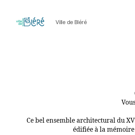
Ville de Bléré
Circuit
touristique
et
parcours
d'orientation
de
la
Ville
de
Bléré
Vous
Ce bel ensemble architectural du XVI
édifiée à la mémoire