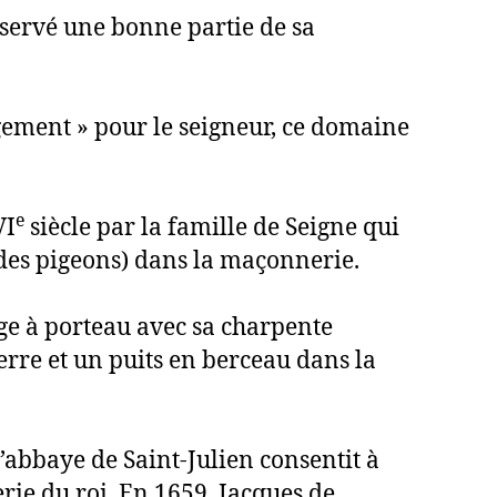
nservé une bonne partie de sa
ogement » pour le seigneur, ce domaine
e
VI
siècle par la famille de Seigne qui
s des pigeons) dans la maçonnerie.
nge à porteau avec sa charpente
erre et un puits en berceau dans la
l’abbaye de Saint-Julien consentit à
erie du roi. En 1659, Jacques de