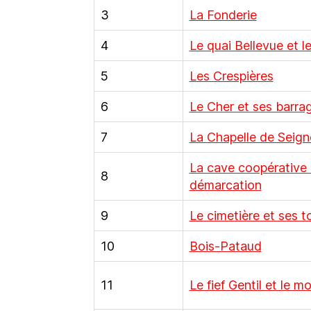
3
La Fonderie
4
Le quai Bellevue et l
5
Les Crespières
6
Le Cher et ses barrag
7
La Chapelle de Seign
La cave coopérative e
8
démarcation
9
Le cimetière et ses 
10
Bois-Pataud
11
Le fief Gentil et le m