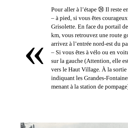
Pour aller à l’étape ㉔ Il reste 
– à pied, si vous êtes courageu
Grisolette. En face du portail de
«
km, vous retrouvez une route go
arrivez à l’entrée nord-est
– Si vous êtes à vélo ou en voit
sur la gauche (Attention, elle est dans le virage). Vous traversez la vallée de
vers le Haut Village. À la sortie du Haut Village, prenez la première à gauche et continuez jusqu’au panneau
indiquant les Grandes-Fontaines
menant à la station de pompage