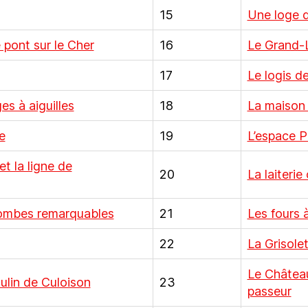
15
Une loge 
e pont sur le Cher
16
Le Grand-
17
Le logis 
es à aiguilles
18
La maison
e
19
L’espace P
t la ligne de
20
La laiterie
tombes remarquables
21
Les fours 
22
La Grisole
Le Château
oulin de Culoison
23
passeur