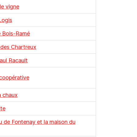
de vigne
Logis
de Bois-Ramé
 des Chartreux
aul Racault
 coopérative
à chaux
tte
 de Fontenay et la maison du