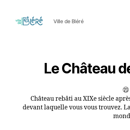
Ville de Bléré
Circuit
touristique
et
parcours
d'orientation
Le Château de
de
la
Ville
de
㉓ 
Bléré
Château rebâti au XIXe siècle aprè
devant laquelle vous vous trouvez. L
mondi