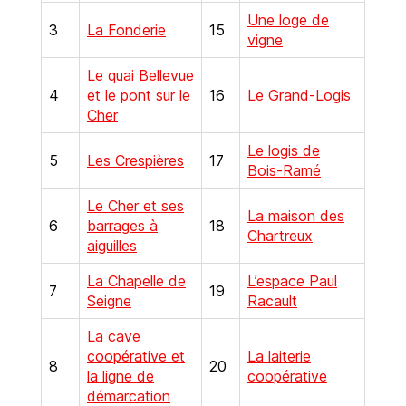
Une loge de
3
La Fonderie
15
vigne
Le quai Bellevue
4
et le pont sur le
16
Le Grand-Logis
Cher
Le logis de
5
Les Crespières
17
Bois-Ramé
Le Cher et ses
La maison des
6
barrages à
18
Chartreux
aiguilles
La Chapelle de
L’espace Paul
7
19
Seigne
Racault
La cave
coopérative et
La laiterie
8
20
la ligne de
coopérative
démarcation