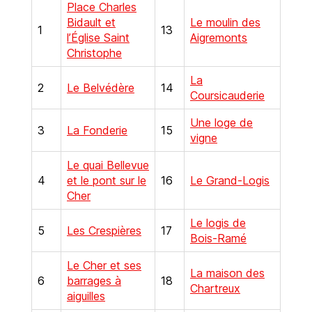
Place Charles
Bidault et
Le moulin des
1
13
l’Église Saint
Aigremonts
Christophe
La
2
Le Belvédère
14
Coursicauderie
Une loge de
3
La Fonderie
15
vigne
Le quai Bellevue
4
et le pont sur le
16
Le Grand-Logis
Cher
Le logis de
5
Les Crespières
17
Bois-Ramé
Le Cher et ses
La maison des
6
barrages à
18
Chartreux
aiguilles