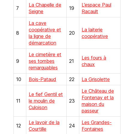
La Chapelle de
L’espace Paul
7
19
Seigne
Racault
La cave
coopérative et
La laiterie
8
20
la ligne de
coopérative
démarcation
Le cimetière et
Les fours à
9
ses tombes
21
chaux
remarquables
10
Bois-Pataud
22
La Grisolette
Le Château de
Le fief Gentil et
Fontenay et la
11
le moulin de
23
maison du
Culoison
passeur
Le lavoir de la
Les Grandes-
12
24
Courtille
Fontaines