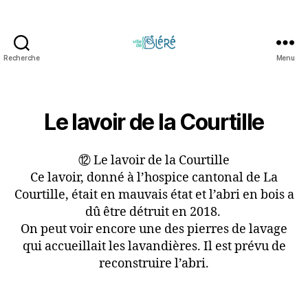
Recherche
Menu
Circuit
touristique
et
parcours
Le lavoir de la Courtille
d'orientation
de
⑫ Le lavoir de la Courtille
la
Ville
Ce lavoir, donné à l’hospice cantonal de La
de
Courtille, était en mauvais état et l’abri en bois a
Bléré
dû être détruit en 2018.
On peut voir encore une des pierres de lavage
qui accueillait les lavandières. Il est prévu de
reconstruire l’abri.